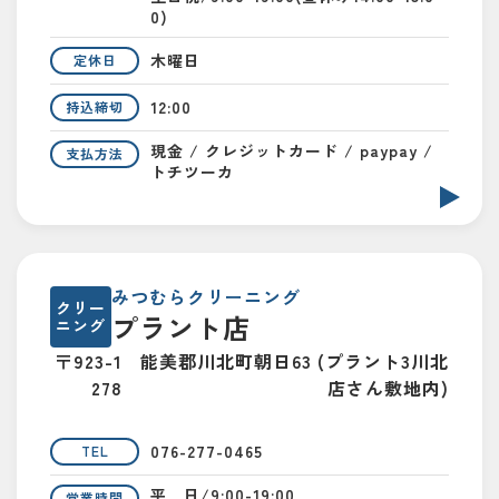
0)
木曜日
定休日
12:00
持込締切
現金 / クレジットカード / paypay /
支払方法
トチツーカ
みつむらクリーニング
クリー
プラント店
ニング
〒923-1
能美郡川北町朝日63 (プラント3川北
278
店さん敷地内)
076-277-0465
TEL
平 日/9:00-19:00
営業時間