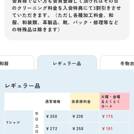
会員様でない方も会員登録して頂ければその日
のクリーニング料金を入会特典にて3割引きさせ
ていただきます。（ただし各種加工料金、和
服、和装類、革製品、靴、バック・修理等など
の特殊品は除きます）
和服
レギュラー品
冬物
レギュラー品
火曜・金曜
通常価格
会員様料金
＆
とくとく
カード
平
￥250
￥238
￥175
日
Yシャツ
土
￥272
￥258
￥191
日