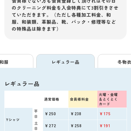
会員様でない方も会員登録して頂ければその日
のクリーニング料金を入会特典にて3割引きさせ
ていただきます。（ただし各種加工料金、和
服、和装類、革製品、靴、バック・修理等など
の特殊品は除きます）
和服
レギュラー品
冬物
レギュラー品
火曜・金曜
通常価格
会員様料金
＆
とくとく
カード
平
￥250
￥238
￥175
日
Yシャツ
土
￥272
￥258
￥191
日