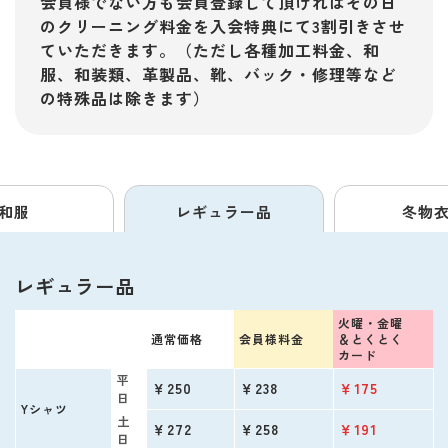
会員様でない方も会員登録して頂ければその日
のクリーニング料金を入会特典にて3割引きさせ
ていただきます。（ただし各種加工料金、和
服、和装類、革製品、靴、バック・修理等など
の特殊品は除きます）
和服
レギュラー品
冬物
レギュラー品
火曜・金曜
通常価格
会員様料金
＆
とくとく
カード
平
￥250
￥238
￥175
日
Yシャツ
土
￥272
￥258
￥191
日