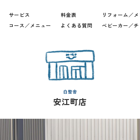
サービス
料金表
リフォーム／メ
コース／メニュー
よくある質問
ベビーカー／チ
白整舎
安江町店