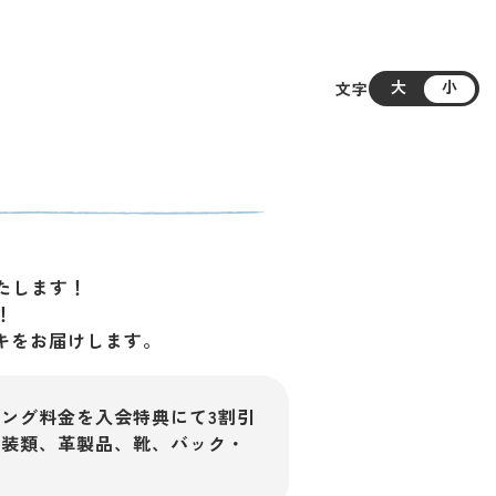
大
小
文字
たします！
！
キをお届けします。
ング料金を入会特典にて3割引
和装類、革製品、靴、バック・