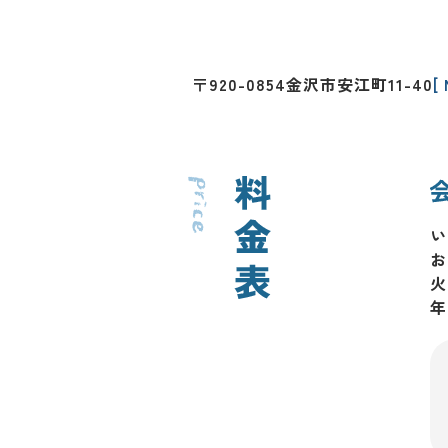
〒920-0854
金沢市安江町11-40
[
い
お
火
年