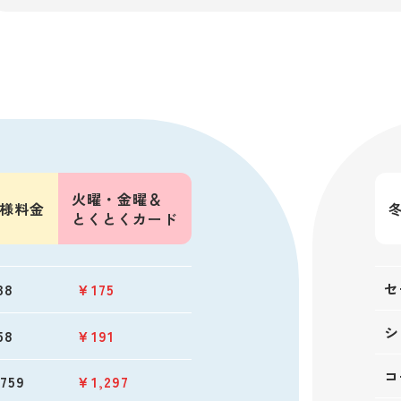
火曜・金曜
＆
様料金
とくとく
カード
セ
38
￥175
シ
58
￥191
コ
759
￥1,297