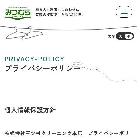
着る人も洋服もしあわせに、
Toggle
笑顔の接客で、ともに120年。
文字
大
小
PRIVACY-POLICY
プライバシーポリシー
個人情報保護方針
株式会社三ツ村クリーニング本店 プライバシーポリ