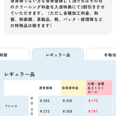
会員様でない方も会員登録して頂ければその日
のクリーニング料金を入会特典にて3割引きさせ
ていただきます。（ただし各種加工料金、和
服、和装類、革製品、靴、バック・修理等など
の特殊品は除きます）
和服
レギュラー品
冬物
レギュラー品
火曜・金曜
通常価格
会員様料金
＆
とくとく
カード
平
￥250
￥238
￥175
日
Yシャツ
土
￥272
￥258
￥191
日