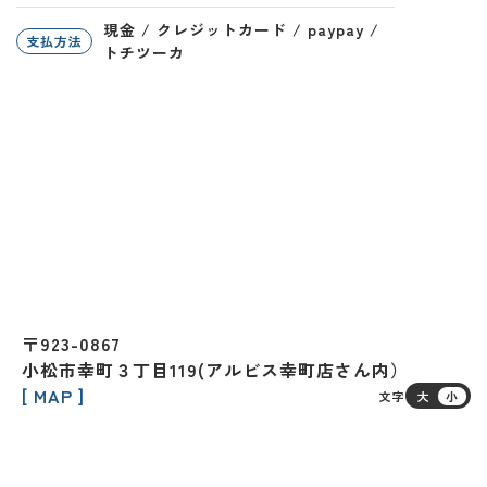
現金 / クレジットカード / paypay /
支払方法
トチツーカ
〒923-0867
小松市幸町３丁目119(アルビス幸町店さん内）
[ MAP ]
文字
大
小