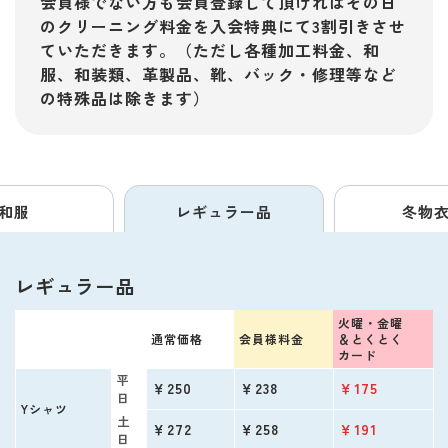
会員様でない方も会員登録して頂ければその日
のクリーニング料金を入会特典にて3割引きさせ
ていただきます。（ただし各種加工料金、和
服、和装類、革製品、靴、バック・修理等など
の特殊品は除きます）
和服
レギュラー品
冬物
レギュラー品
火曜・金曜
通常価格
会員様料金
＆
とくとく
カード
平
￥250
￥238
￥175
日
Yシャツ
土
￥272
￥258
￥191
日