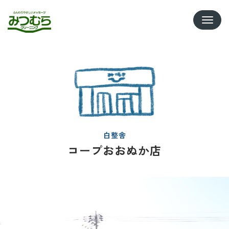
Toggle
白整舎
コープおおぬか店