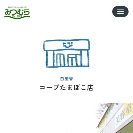
Toggle
白整舎
コープたまぼこ店