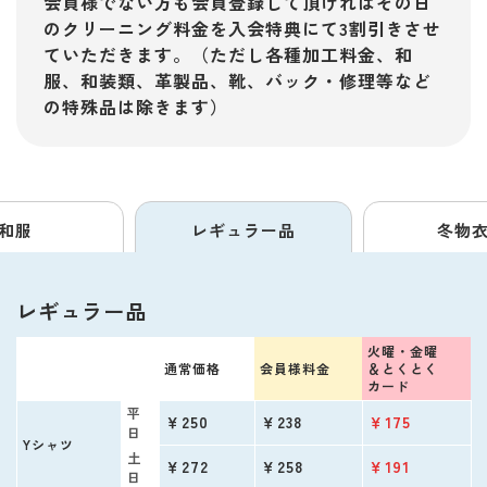
会員様でない方も会員登録して頂ければその日
のクリーニング料金を入会特典にて3割引きさせ
ていただきます。（ただし各種加工料金、和
服、和装類、革製品、靴、バック・修理等など
の特殊品は除きます）
和服
レギュラー品
冬物
レギュラー品
火曜・金曜
通常価格
会員様料金
＆
とくとく
カード
平
￥250
￥238
￥175
日
Yシャツ
土
￥272
￥258
￥191
日