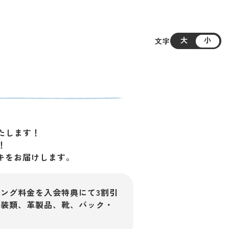
大
小
文字
たします！
！
キをお届けします。
ング料金を入会特典にて3割引
和装類、革製品、靴、バック・