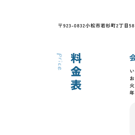
〒923-0832
小松市若杉町2丁目58
い
お
火
年