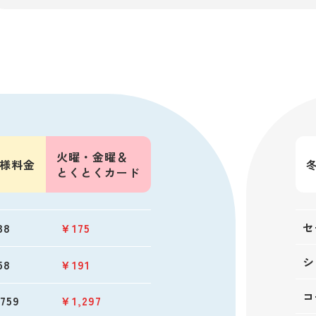
火曜・金曜
＆
様料金
とくとく
カード
セ
38
￥175
シ
58
￥191
コ
759
￥1,297