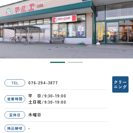
クリー
076-294-3877
TEL
ニング
平 日/9:30-19:00
営業時間
土日祝/9:30-19:00
木曜日
定休日
-
持込締切