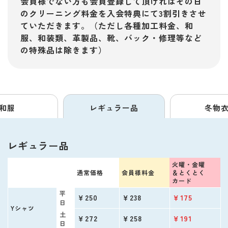
会員様でない方も会員登録して頂ければその日
のクリーニング料金を入会特典にて3割引きさせ
ていただきます。（ただし各種加工料金、和
服、和装類、革製品、靴、バック・修理等など
の特殊品は除きます）
和服
レギュラー品
冬物
レギュラー品
火曜・金曜
通常価格
会員様料金
＆
とくとく
カード
平
￥250
￥238
￥175
日
Yシャツ
土
￥272
￥258
￥191
日