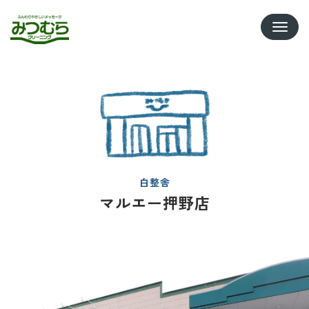
Toggle
白整舎
マルエー押野店