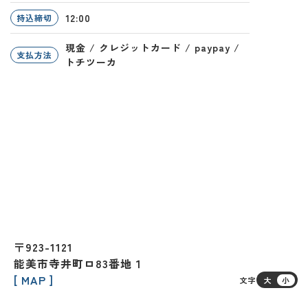
12:00
持込締切
現金 / クレジットカード / paypay /
支払方法
トチツーカ
〒923-1121
能美市寺井町ロ83番地１
[ MAP ]
文字
大
小