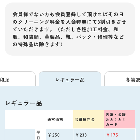
会員様でない方も会員登録して頂ければその日
のクリーニング料金を入会特典にて3割引きさせ
ていただきます。（ただし各種加工料金、和
服、和装類、革製品、靴、バック・修理等など
の特殊品は除きます）
和服
レギュラー品
冬物
レギュラー品
火曜・金曜
通常価格
会員様料金
＆
とくとく
カード
平
￥250
￥238
￥175
日