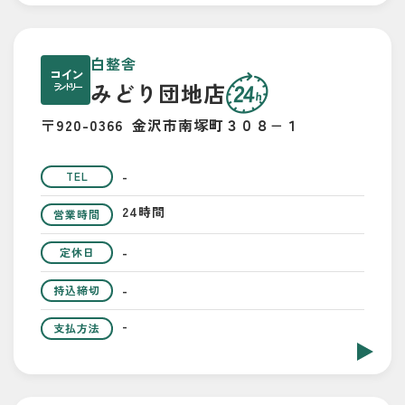
白整舎
コイン
みどり団地店
ランドリー
〒920-0366
金沢市南塚町３０８−１
-
TEL
24時間
営業時間
-
定休日
-
持込締切
-
支払方法