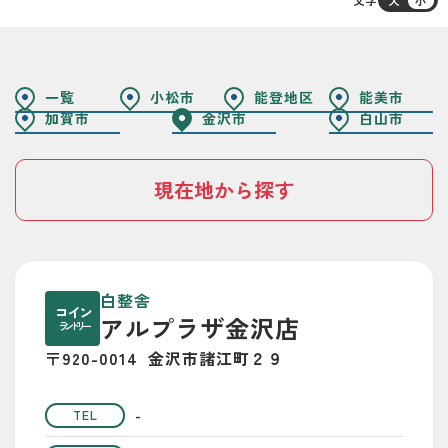
一覧
小松市
能登地区
能美市
加賀市
金沢市
白山市
現在地から探す
白整舎
コイン
アルプラザ金沢店
ランドリー
〒920-0014
金沢市諸江町２９
-
TEL