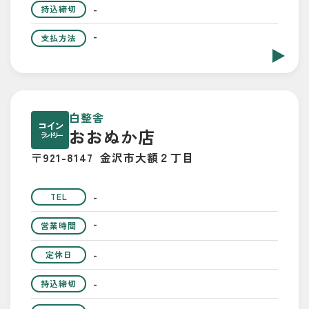
-
持込締切
-
支払方法
白整舎
コイン
おおぬか店
ランドリー
〒921-8147
金沢市大額２丁目
-
TEL
-
営業時間
-
定休日
-
持込締切