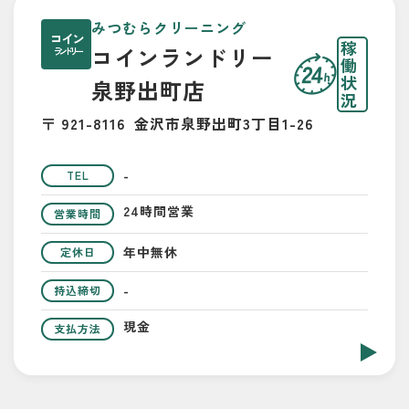
みつむらクリーニング
コイン
稼
コインランドリー
ランドリー
働
状
泉野出町店
況
〒 921-8116
金沢市泉野出町3丁目1-26
-
TEL
24時間営業
営業時間
年中無休
定休日
-
持込締切
現金
支払方法