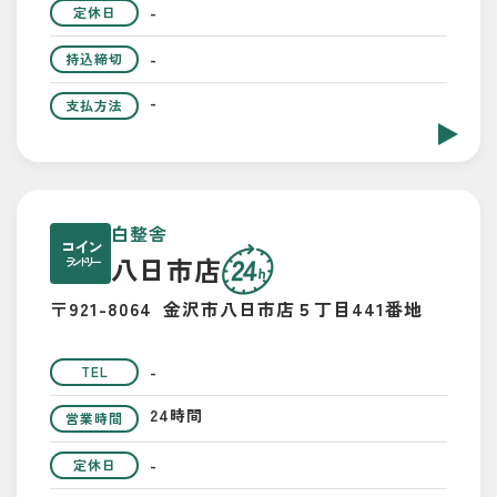
-
定休日
-
持込締切
-
支払方法
白整舎
コイン
八日市店
ランドリー
〒921-8064
金沢市八日市店５丁目441番地
-
TEL
24時間
営業時間
-
定休日