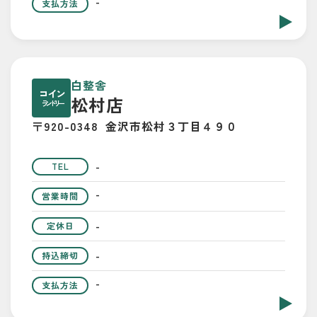
-
支払方法
白整舎
コイン
松村店
ランドリー
〒920-0348
金沢市松村３丁目４９０
-
TEL
-
営業時間
-
定休日
-
持込締切
-
支払方法