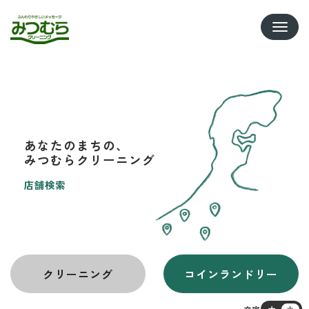
Toggle
あなたのまちの、
みつむらクリーニング
店舗検索
クリーニング
コインランドリー
文字
大
小