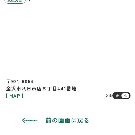
〒921-8064
金沢市八日市店５丁目441番地
[ MAP ]
文字
大
小
前の画面に戻る