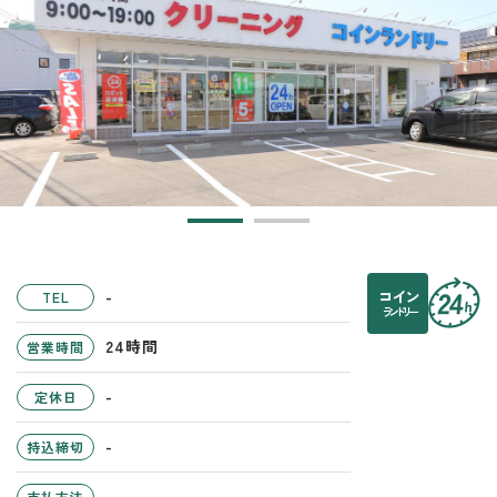
-
コイン
TEL
ランドリー
24時間
営業時間
-
定休日
-
持込締切
-
支払方法