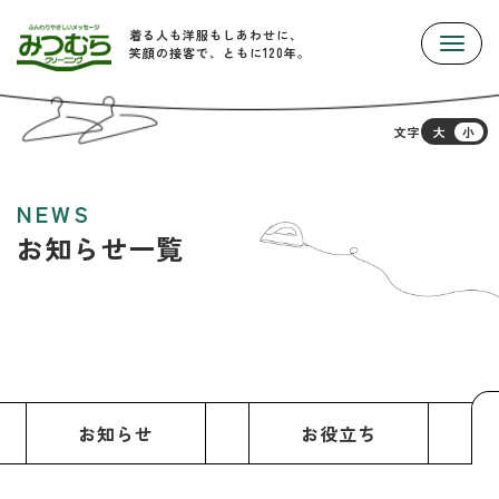
着る人も洋服もしあわせに、
Toggle
笑顔の接客で、ともに120年。
文字
大
小
NEWS
お知らせ一覧
お知らせ
お役立ち