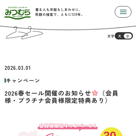
着る人も洋服もしあわせに、
Toggle
笑顔の接客で、ともに120年。
文字
大
小
2026.03.01
キャンペーン
2026春セール開催のお知らせ
（会員
様・プラチナ会員様限定特典あり）