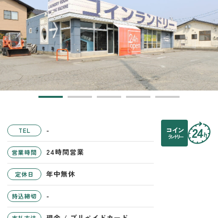
-
コイン
TEL
ランドリー
24時間営業
営業時間
年中無休
定休日
-
持込締切
現金 / プリペイドカード
支払方法