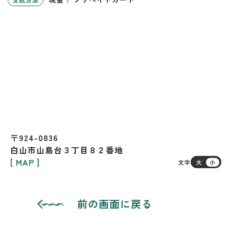
〒924-0836
白山市山島台３丁目８２番地
[ MAP ]
文字
大
小
前の画面に戻る