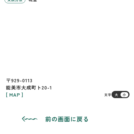
〒929-0113
能美市大成町ト20-1
[ MAP ]
文字
大
小
前の画面に戻る