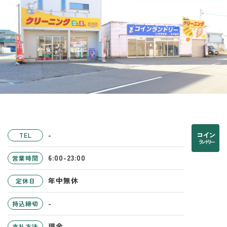
-
コイン
TEL
ランドリー
6:00-23:00
営業時間
年中無休
定休日
-
持込締切
現金
支払方法